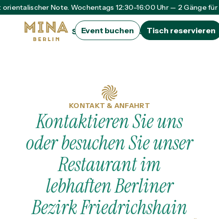
 orientalischer Note. Wochentags 12:30–16:00 Uhr — 2 Gänge für 
Event buchen
Tisch reservieren
Speisekarte
Über uns
Private Dining
Ko
KONTAKT & ANFAHRT
Kontaktieren Sie uns
oder besuchen Sie unser
Restaurant im
lebhaften Berliner
Bezirk Friedrichshain