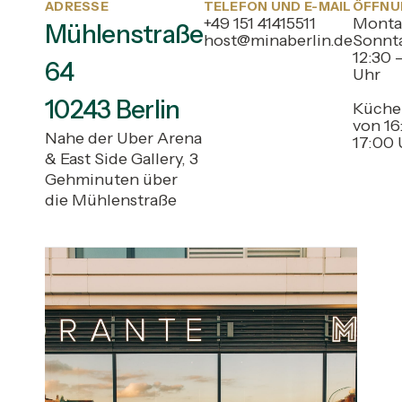
ADRESSE
TELEFON UND E-MAIL
ÖFFNU
+49 151 41415511
Monta
Mühlenstraße
host@minaberlin.de
Sonnt
12:30 
64
Uhr
10243 Berlin
Küche
von 16
Nahe der Uber Arena
& East Side Gallery, 3
Gehminuten über
die Mühlenstraße