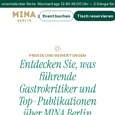
 orientalischer Note. Wochentags 12:30–16:00 Uhr — 2 Gänge für 
Event buchen
Tisch reservieren
Speisekarte
Über uns
Private Dining
Ko
PRESSE UND BEWERTUNGEN
Entdecken Sie, was
führende
Gastrokritiker und
Top-Publikationen
über MINA Berlin