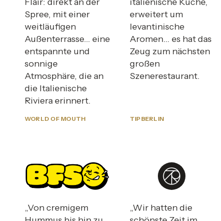
Flair: direkt an der
italienische Küche,
Spree, mit einer
erweitert um
weitläufigen
levantinische
Außenterrasse… eine
Aromen… es hat das
entspannte und
Zeug zum nächsten
sonnige
großen
Atmosphäre, die an
Szenerestaurant.
die Italienische
Riviera erinnert.
WORLD OF MOUTH
TIPBERLIN
„Von cremigem
„Wir hatten die
Hummus bis hin zu
schönste Zeit im